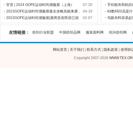
即将开展啦！
官宣 | 2024 GOFE运动时尚潮服展（上海）
07-20
手织粗布和机织
2023GOFE运动时尚潮服展最全攻略高能来袭，
04-18
8d数码印花是
N多亮点燃爆今夏！
2023GOFE运动时尚潮服展|展商首发阵容已就
02-07
鸟眼布料容易起
位,你Pick谁？
友情链接：
纺织行业联盟
中国纺织品网
服装面料网
绍兴纺织网
网站首页
|
关于我们
|
联系方式
|
隐私政策
|
使用协
Copyright 2007-2026
WWW.TEX.OR