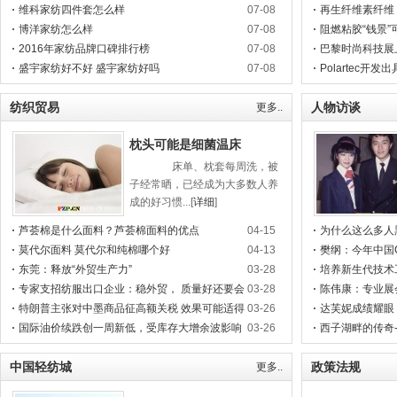
维科家纺四件套怎么样
07-08
商业化突破
再生纤维素纤维
博洋家纺怎么样
07-08
阻燃粘胶“钱景”
2016年家纺品牌口碑排行榜
07-08
巴黎时尚科技展
盛宇家纺好不好 盛宇家纺好吗
07-08
Polartec开
纺织贸易
人物访谈
更多..
枕头可能是细菌温床
床单、枕套每周洗，被
子经常晒，已经成为大多数人养
成的好习惯...[
详细
]
芦荟棉是什么面料？芦荟棉面料的优点
04-15
为什么这么多人
莫代尔面料 莫代尔和纯棉哪个好
04-13
功夫一夜白头
樊纲：今年中国
东莞：释放“外贸生产力”
03-28
培养新生代技术
专家支招纺服出口企业：稳外贸， 质量好还要会
03-28
陈伟康：专业展
对接
特朗普主张对中墨商品征高额关税 效果可能适得
03-26
达芙妮成绩耀眼
其反
国际油价续跌创一周新低，受库存大增余波影响
03-26
西子湖畔的传奇
中国轻纺城
政策法规
更多..