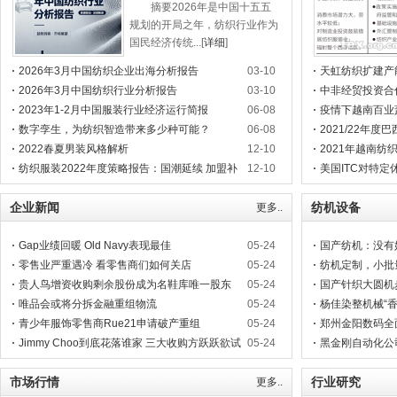
摘要2026年是中国十五五
规划的开局之年，纺织行业作为
国民经济传统...[
详细
]
2026年3月中国纺织企业出海分析报告
03-10
天虹纺织扩建产
2026年3月中国纺织行业分析报告
03-10
中非经贸投资合
2023年1-2月中国服装行业经济运行简报
06-08
疫情下越南百业
数字孪生，为纺织智造带来多少种可能？
06-08
2021/22年度
2022春夏男装风格解析
12-10
2021年越南纺
纺织服装2022年度策略报告：国潮延续 加盟补
12-10
美国ITC对特定
库
企业新闻
纺机设备
更多..
Gap业绩回暖 Old Navy表现最佳
05-24
国产纺机：没有
零售业严重遇冷 看零售商们如何关店
05-24
纺机定制，小批
贵人鸟增资收购剩余股份成为名鞋库唯一股东
05-24
国产针织大圆机
唯品会或将分拆金融重组物流
05-24
杨佳染整机械“
青少年服饰零售商Rue21申请破产重组
05-24
郑州金阳数码全
Jimmy Choo到底花落谁家 三大收购方跃跃欲试
05-24
黑金刚自动化公
市场行情
行业研究
更多..