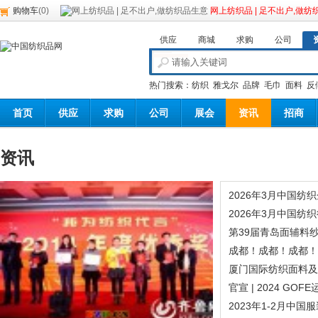
购物车
(
0
)
网上纺织品 | 足不出户,做纺
供应
商城
求购
公司
热门搜索：
纺织
雅戈尔
品牌
毛巾
面料
反
首页
供应
求购
公司
展会
资讯
招商
资讯
2026年3月中国纺
2026年3月中国纺
第39届青岛面辅料
纺织服装采购交易会
成都！成都！成都！
OFE来了！
厦门国际纺织面料及
即将开展啦！
官宣 | 2024 G
2023年1-2月中