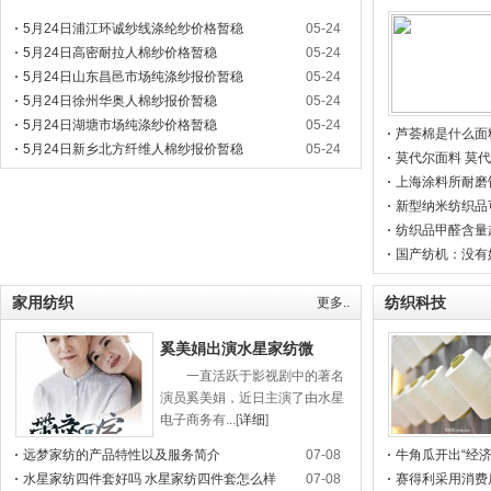
5月24日浦江环诚纱线涤纶纱价格暂稳
05-24
5月24日高密耐拉人棉纱价格暂稳
05-24
5月24日山东昌邑市场纯涤纱报价暂稳
05-24
5月24日徐州华奥人棉纱报价暂稳
05-24
5月24日湖塘市场纯涤纱价格暂稳
05-24
芦荟棉是什么面
5月24日新乡北方纤维人棉纱报价暂稳
05-24
莫代尔面料 莫
上海涂料所耐磨
新型纳米纺织品
纺织品甲醛含量
国产纺机：没有
家用纺织
纺织科技
更多..
奚美娟出演水星家纺微
一直活跃于影视剧中的著名
演员奚美娟，近日主演了由水星
电子商务有...[
详细
]
远梦家纺的产品特性以及服务简介
07-08
牛角瓜开出“经
水星家纺四件套好吗 水星家纺四件套怎么样
07-08
南红河乡村振兴
赛得利采用消费