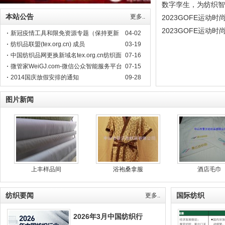
数字孪生，为纺织智
本站公告
更多..
2023GOFE运动
N多亮点燃爆今夏！
2023GOFE运动
新冠疫情工具和限免资源专题（保持更新
04-02
位,你Pick谁？
中）
纺织品联盟(tex.org.cn) 成员
03-19
中国纺织品网更换新域名tex.org.cn纺织面
07-16
料网
微管家WeiGJ.com-微信公众智能服务平台
07-15
2014国庆放假安排的通知
09-28
图片新闻
上丰样品间
浴袍桑拿服
酒店毛巾
纺织要闻
国际纺织
更多..
2026年3月中国纺织行