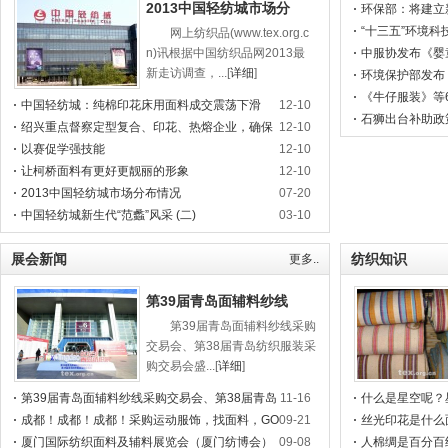
2013中国轻纺城市场分
环保部：将建立
“十三五”环境科
网上纺织品(www.tex.org.c
n)讯根据中国纺织品网2013最
中服协发布《婴
新走访调查，...[
详细
]
环境保护部发布
规划》
《牛仔服装》等6
中国轻纺城：纯棉印花床用面料成交震荡下滑
12-10
施
石狮出台补助政
绍兴重点督察定型复合、印花、热熔企业，确保
12-10
治理
非法涉污企业不死灰复燃
以赛促学强技能
12-10
让柯桥面料有更好更靓丽的形象
12-10
2013中国轻纺城市场分布情况
07-20
中国轻纺城新生代“范蠡”风采 (二)
03-10
展会新闻
纺织知识
更多..
第39届青岛面辅料纱线
第39届青岛面辅料纱线采购
交易会、第38届青岛纺织服装采
购交易会盛...[
详细
]
第39届青岛面辅料纱线采购交易会、第38届青岛
11-16
什么是星空呢？
纺织服装采购交易会盛大开幕
成都！成都！成都！采购运动服饰，找面料，GO
09-21
丝光印花是什么
FE来了！
厦门国际纺织面料及辅料展览会（厦门纺博会）
09-08
人棉绸是百分百